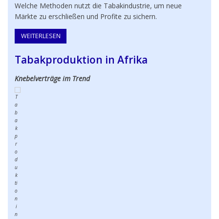
Welche Methoden nutzt die Tabakindustrie, um neue
Märkte zu erschließen und Profite zu sichern.
WEITERLESEN
ÜBER STRATEGIEN DER TABAKINDUSTRIE
Tabakproduktion in Afrika
Knebelverträge im Trend
T
a
b
a
k
p
r
o
d
u
k
ti
o
n
i
n