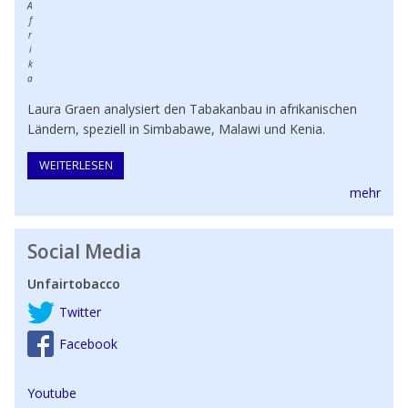
A
f
r
i
k
a
Laura Graen analysiert den Tabakanbau in afrikanischen
Ländern, speziell in Simbabawe, Malawi und Kenia.
WEITERLESEN
ÜBER TABAKPRODUKTION IN AFRIKA
mehr
Social Media
Unfairtobacco
Twitter
Facebook
Youtube